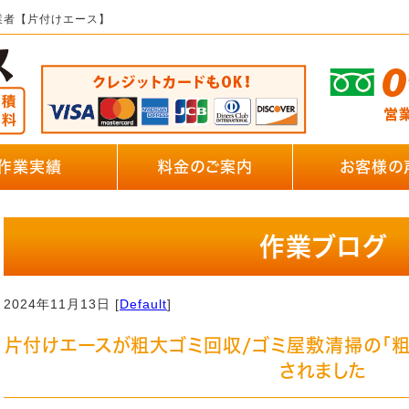
業者【片付けエース】
作業実績
料金のご案内
お客様の
作業ブログ
2024年11月13日 [
Default
]
片付けエースが粗大ゴミ回収/ゴミ屋敷清掃の「
されました