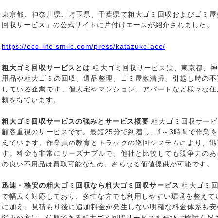
東京都、神奈川県、埼玉県、千葉県で粗大ゴミ回収およびゴミ屋
回収サービス」の公式サイトに片付けエースが紹介されました。
https://eco-life-smile.com/press/katazuke-ace/
粗大ゴミ回収サービスとは
粗大ゴミ回収サービスは、東京都、神
用品や粗大ゴミの回収、遺品整理、ゴミ屋敷清掃、引越し時の不
している企業です。個人宅やマンション、アパートなど様々な住
頼を得ています。
粗大ゴミ回収サービスの強みとサービス概要
粗大ゴミ回収サービ
顧客重視のサービスです。最短25分で到着し、1～3時間で作業
えています。作業員の教育とトラックの巡回システムにより、迅
す。料金も非常にリーズナブルで、他社と比較しても競争力のあ
の良い不用品は買取可能なため、さらなる価値提供が可能です。
迅速・格安の粗大ゴミ回収なら粗大ゴミ回収サービス
粗大ゴミ回
で幅広く対応しており、多忙な方でも利用しやすい環境を整えてい
に加え、見積もり後に追加料金が発生しない明確な料金体系も安
悩みの方は、信頼できる粗大ゴミ回収サービスをぜひご検討くだ