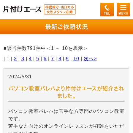
最新ご依頼状況
■該当件数791件中＜1 ～ 10を表示＞
| 1 |
2
|
3
|
4
|
5
|
6
|
7
|
8
|
9
|
10
|
次へ>
2024/5/31
パソコン教室パレハより片付けエースが紹介され
ました。
パソコン教室パレハは苦手な方専門のパソコン教室
です。
苦手な方向けのオンラインレッスンが好評をいただ