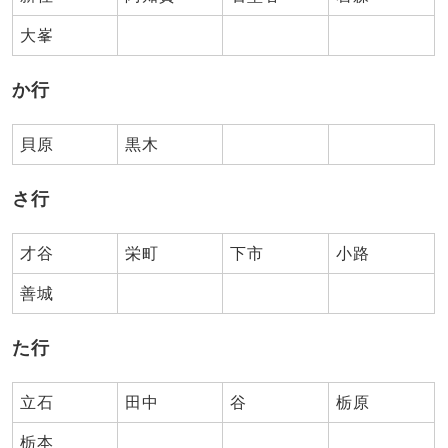
大峯
か行
貝原
黒木
さ行
才谷
栄町
下市
小路
善城
た行
立石
田中
谷
栃原
栃本