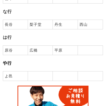
な行
長谷
梨子堂
丹生
西山
は行
原谷
広橋
平原
や行
よ邑