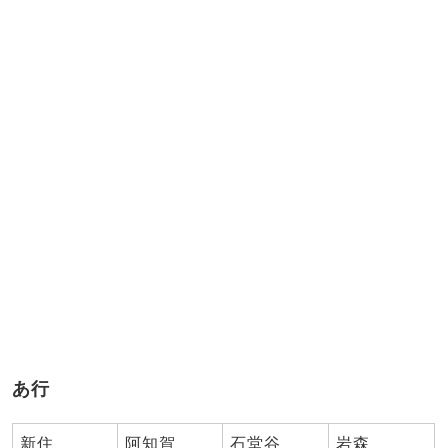
あ行
新住
阿知賀
石堂谷
岩森