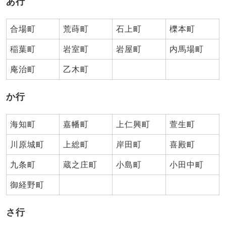
あ行
合場町
荒蒔町
石上町
櫟本町
稲葉町
岩室町
岩屋町
内馬場町
庵治町
乙木町
か行
海知町
嘉幡町
上仁興町
萱生町
川原城町
上総町
岸田町
喜殿町
九条町
蔵之庄町
小島町
小田中町
御経野町
さ行