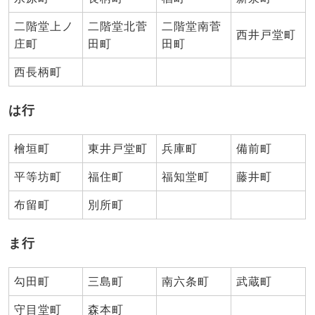
二階堂上ノ
二階堂北菅
二階堂南菅
西井戸堂町
庄町
田町
田町
西長柄町
は行
檜垣町
東井戸堂町
兵庫町
備前町
平等坊町
福住町
福知堂町
藤井町
布留町
別所町
ま行
勾田町
三島町
南六条町
武蔵町
守目堂町
森本町