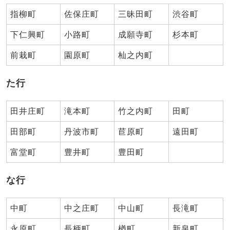
指柳町
佐保庄町
三昧田町
渋谷町
下仁興町
小路町
成願寺町
杉本町
前栽町
園原町
杣之内町
た行
田井庄町
滝本町
竹之内町
田町
田部町
丹波市町
苣原町
遠田町
富堂町
豊井町
豊田町
な行
中町
中之庄町
中山町
長滝町
永原町
長柄町
楢町
新泉町