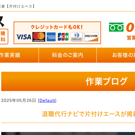
業者【片付けエース】
作業実績
料金のご案内
お客様の
作業ブログ
2025年05月26日 [
Default
]
退職代行ナビで片付けエースが掲