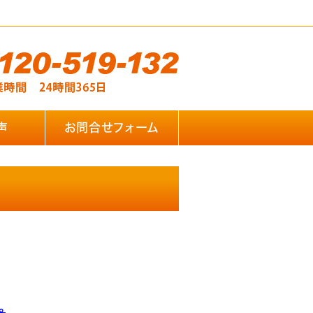
声
お問合せフォーム
。