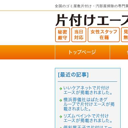
全国のゴミ屋敷片付け・汚部屋掃除の専門
トップページ
[最近の記事]
いいケアネットで片付け
エースが掲載されました。
横浜葬儀社はばたきグ
ループで片付けエースが掲
載されました。
リズムペイントで片付け
エースが掲載されました。
便利屋王子で片付けエー