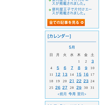
スが掲載されました。
便利屋王子で片付けエー
スが掲載されました。
[カレンダー]
5月
日
月
火
水
木
金
土
1
2
3
4
5
6
7
8
9
10
11
12
13
14
15
16
17
18
19
20
21
22
23
24
25
26
27
28
29
30
31
<前月
今月
翌月>